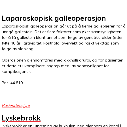
Laparaskopisk galleoperasjon
Laparaskopisk galleoperasjon går ut på å fjerne galleblæren for å
unngå gallestein. Det er flere faktorer som øker sannsynligheten
for å få gallestein blant annet som følge av genetikk, alder (etter
fylte 40 år), graviditet, kosthold, overvekt og raskt vekttap som
følge av slanking.
Operasjonen gjennomføres med kikkhullskirurgi, og for pasienten
er dette et ukomplisert inngrep med lav sannsynlighet for
komplikasjoner.
Pris: 44.810,-
Pasientbrosjyre
Lyskebrokk
Lyskebrokk er en utposning av bukhulen, ned gjennom en kanal i