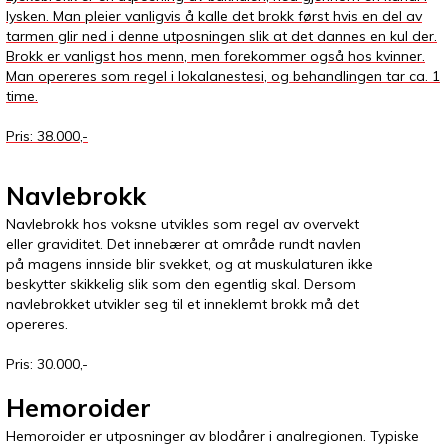
lysken. Man pleier vanligvis å kalle det brokk først hvis en del av
tarmen glir ned i denne utposningen slik at det dannes en kul der.
Brokk er vanligst hos menn, men forekommer også hos kvinner.
Man opereres som regel i lokalanestesi, og behandlingen tar ca. 1
time.
Pris: 38.000,-
Navlebrokk
Navlebrokk hos voksne utvikles som regel av overvekt
eller graviditet. Det innebærer at område rundt navlen
på magens innside blir svekket, og at muskulaturen ikke
beskytter skikkelig slik som den egentlig skal. Dersom
navlebrokket utvikler seg til et inneklemt brokk må det
opereres.
Pris: 30.000,-
Hemoroider
Hemoroider er utposninger av blodårer i analregionen. Typiske