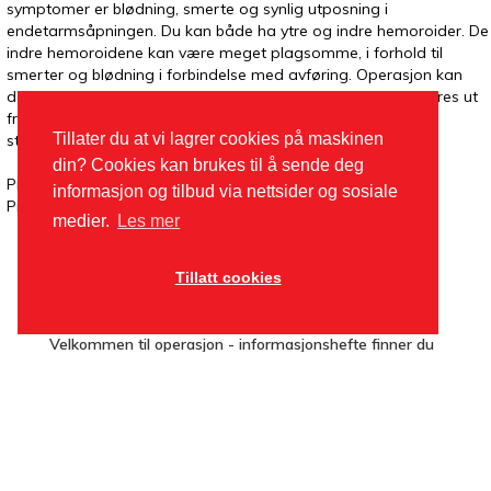
symptomer er blødning, smerte og synlig utposning i
endetarmsåpningen. Du kan både ha ytre og indre hemoroider. De
indre hemoroidene kan være meget plagsomme, i forhold til
smerter og blødning i forbindelse med avføring. Operasjon kan
derfor være en god løsning. Valg av operasjonsmetode gjøres ut
fra klinisk vurdering, og kan fjernes kirurgisk eller med
Tillater du at vi lagrer cookies på maskinen
strikkbehandling.
din? Cookies kan brukes til å sende deg
Pris utvending: 18.290
informasjon og tilbud via nettsider og sosiale
Pris lokal: 4.780,-
medier.
Les mer
Tillatt cookies
Velkommen til operasjon - informasjonshefte finner du
her.