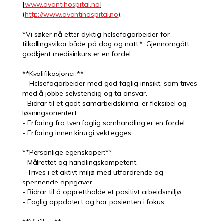
[
www.avantihospital.no
]
(
http://www.avantihospital.no
).
*Vi søker nå etter dyktig helsefagarbeider for
tilkallingsvikar både på dag og natt.* Gjennomgått
godkjent medisinkurs er en fordel.
**Kvalifikasjoner:**
- Helsefagarbeider med god faglig innsikt, som trives
med å jobbe selvstendig og ta ansvar.
- Bidrar til et godt samarbeidsklima, er fleksibel og
løsningsorientert.
- Erfaring fra tverrfaglig samhandling er en fordel.
- Erfaring innen kirurgi vektlegges.
**Personlige egenskaper:**
- Målrettet og handlingskompetent.
- Trives i et aktivt miljø med utfordrende og
spennende oppgaver.
- Bidrar til å opprettholde et positivt arbeidsmiljø.
- Faglig oppdatert og har pasienten i fokus.