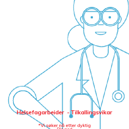
Helsefagarbeider - Tilkallingsvikar
*Vi søker nå etter dyktig
Bla ned