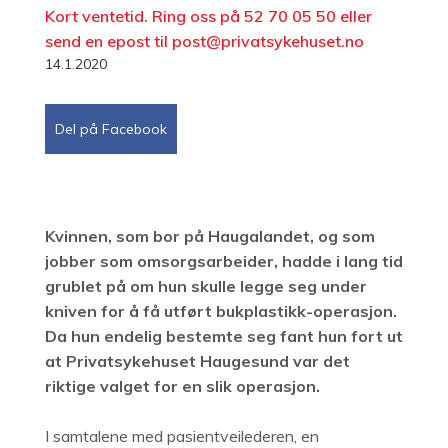
Kort ventetid. Ring oss på 52 70 05 50 eller
send en epost til post@privatsykehuset.no
14.1.2020
Del på Facebook
Kvinnen, som bor på Haugalandet, og som
jobber som omsorgsarbeider, hadde i lang tid
grublet på om hun skulle legge seg under
kniven for å få utført bukplastikk-operasjon.
Da hun endelig bestemte seg fant hun fort ut
at Privatsykehuset Haugesund var det
riktige valget for en slik operasjon.
I samtalene med pasientveilederen, en