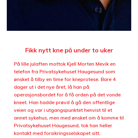
Fikk nytt kne på under to uker
På lille julaften mottok Kjell Morten Mevik en
telefon fra Privatsykehuset Haugesund som
ønsket å tilby en time for kneprotese. Bare 4
dager ut i det nye året, lå han på
operasjonsbordet for å få orden på det vonde
kneet. Han hadde prøvd å gå den offentlige
veien og var i utgangspunktet henvist til et
annet sykehus, men med ønsket om å komme til
Privatsykehuset Haugesund, tok han heller
kontakt med forsikringsselskapet sitt.