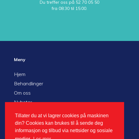
Du treffer oss på
52 70 05 50
fra 08:30 til 15:00.
Meny
Hjem
Behandlinger
Om oss
Nyheter
Videoer
Tillater du at vi lagrer cookies på maskinen
din? Cookies kan brukes til å sende deg
informasjon og tilbud via nettsider og sosiale
Praktisk
medier.
Les mer