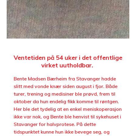
Ventetiden på 54 uker i det offentlige
virket uutholdbar.
Bente Madsen Bærheim fra Stavanger hadde
slitt med vonde knær siden august i fjor. Både
turer, trening og medisiner ble prøvd, frem til
oktober da hun endelig fikk komme til røntgen.
Her ble det tydelig at en enkel meniskoperasjon
ikke var nok, og Bente ble henvist til sykehuset i
Stavanger for halvprotese. På dette
tidspunktet kunne hun ikke bevege seg, og