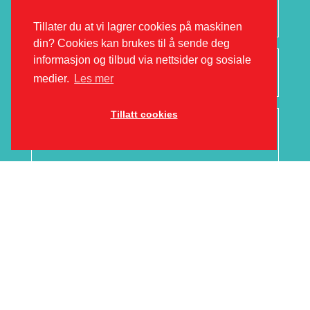
Tillater du at vi lagrer cookies på maskinen
din? Cookies kan brukes til å sende deg
informasjon og tilbud via nettsider og sosiale
Velg avdeling
medier.
Les mer
Tillatt cookies