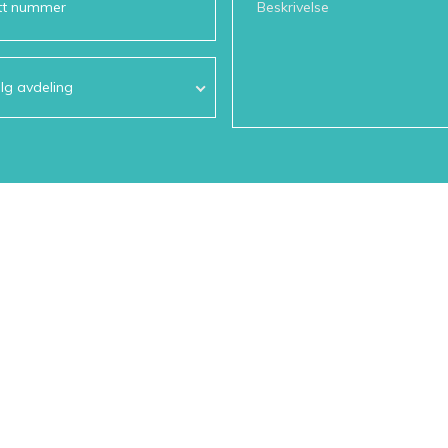
lg avdeling
Vil du ringe oss istedet?
Du treffer oss på
52 70 05 50
fra 08:30 til 15:00.