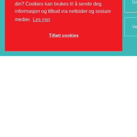
din? Cookies kan brukes til å sende deg
informasjon og tilbud via nettsider og sosiale
medier.
Les mer
Ve
Tillatt cookies